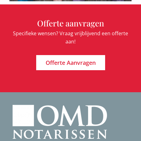
Offerte aanvragen
Specifieke wensen? Vraag vrijblijvend een offerte
aan!
Offerte Aanvragen