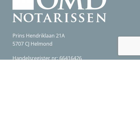
Prins Hendriklaan 21A
5707 CJ Helmond
Handelsregister nr: 66416426
BTW nr: NL 815159080B01
Handige links
Algemene voorwaarden
Privacyverklaring
Disclaimer