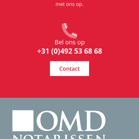
met ons op.
Bel ons op
+31 (0)492 53 68 68
Contact