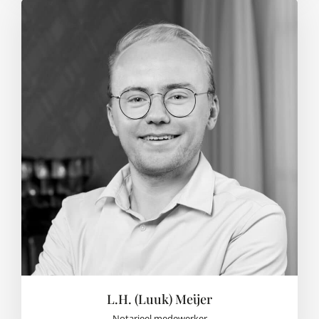
L.H. (Luuk) Meijer
Notarieel medewerker