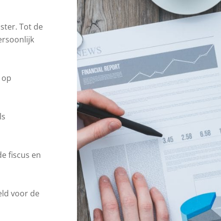
ster. Tot de
ersoonlijk
 op
ls
e fiscus en
eld voor de