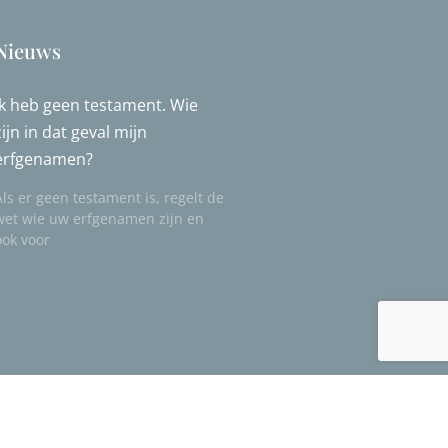
Nieuws
Ik heb geen testament. Wie
zijn in dat geval mijn
erfgenamen?
Als er geen testament is, regelt de
wet wie uw erfgenamen zijn en
ook voor