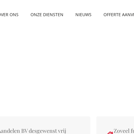
OVER ONS
ONZE DIENSTEN
NIEUWS
OFFERTE AAN
ng BV
Aandelen BV desgewenst vrij
Zoveel f