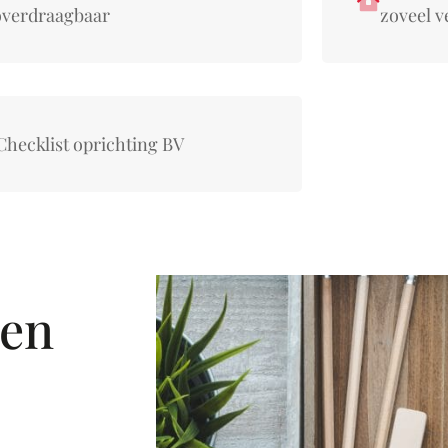
overdraagbaar
zoveel v
Checklist oprichting BV
ten