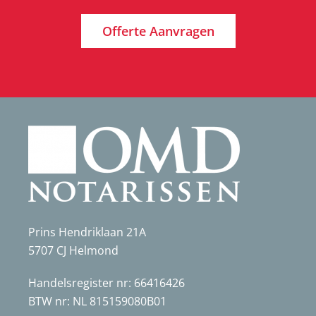
Offerte Aanvragen
Prins Hendriklaan 21A
5707 CJ Helmond
Handelsregister nr: 66416426
BTW nr: NL 815159080B01