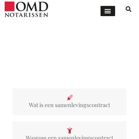
ONZE DIENSTEN
OFFERTE AANVRAGEN
Wet regelt niets. Zelf doen!
Wat is een samenlevingscontract
Waarom een samenlevingscontract