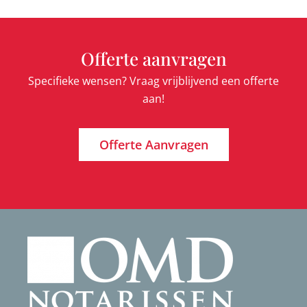
Offerte aanvragen
Specifieke wensen? Vraag vrijblijvend een offerte
aan!
Offerte Aanvragen