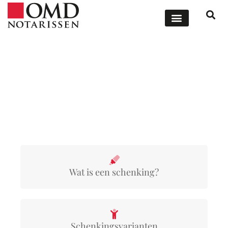
ONZE DIENSTEN
OFFERTE AANVRAGEN
Wat is een schenking?
Wat is een schenking?
Schenkingsvarianten