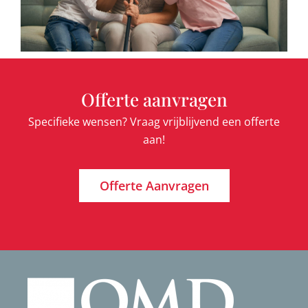
Offerte aanvragen
Specifieke wensen? Vraag vrijblijvend een offerte
aan!
Offerte Aanvragen