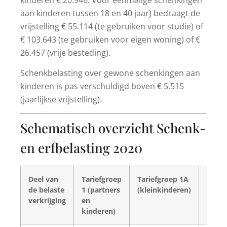
aan kinderen tussen 18 en 40 jaar) bedraagt de
vrijstelling € 55.114 (te gebruiken voor studie) of
€ 103.643 (te gebruiken voor eigen woning) of €
26.457 (vrije besteding).
Schenkbelasting over gewone schenkingen aan
kinderen is pas verschuldigd boven € 5.515
(jaarlijkse vrijstelling).
Schematisch overzicht Schenk-
en erfbelasting 2020
Deel van
Tariefgroep
Tariefgroep 1A
Tarie
de belaste
1 (partners
(kleinkinderen)
2 (ov
verkrijging
en
verkri
kinderen)