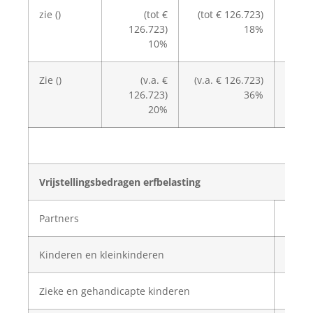
zie ()
(tot €
(tot € 126.723)
126.723)
18%
12
10%
Zie ()
(v.a. €
(v.a. € 126.723)
126.723)
36%
12
20%
Vrijstellingsbedragen erfbelasting
Partners
€ 6
Kinderen en kleinkinderen
€ 
Zieke en gehandicapte kinderen
€ 