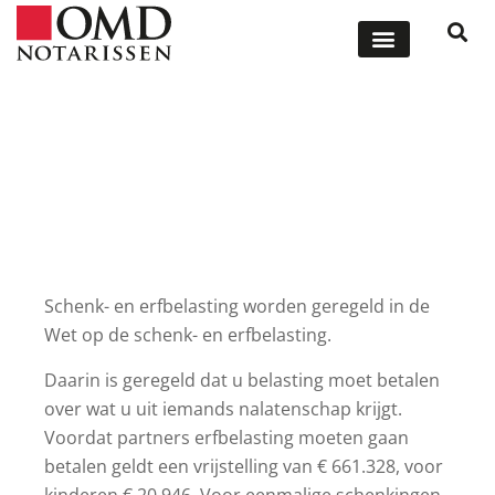
ONZE DIENSTEN
OFFERTE AANVRAGEN
Schenk- en erfbelasting
Schenk- en erfbelasting worden geregeld in de
Wet op de schenk- en erfbelasting.
Daarin is geregeld dat u belasting moet betalen
over wat u uit iemands nalatenschap krijgt.
Voordat partners erfbelasting moeten gaan
betalen geldt een vrijstelling van € 661.328, voor
kinderen € 20.946. Voor eenmalige schenkingen