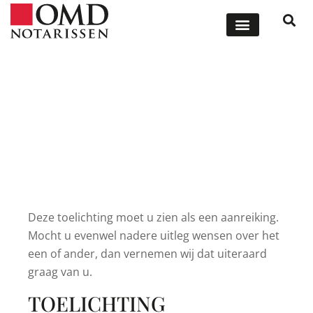
ONZE DIENSTEN
OFFERTE AANVRAGEN
Gebruikelijke
werkzaamheden
Deze toelichting moet u zien als een aanreiking.
Mocht u evenwel nadere uitleg wensen over het
een of ander, dan vernemen wij dat uiteraard
graag van u.
TOELICHTING